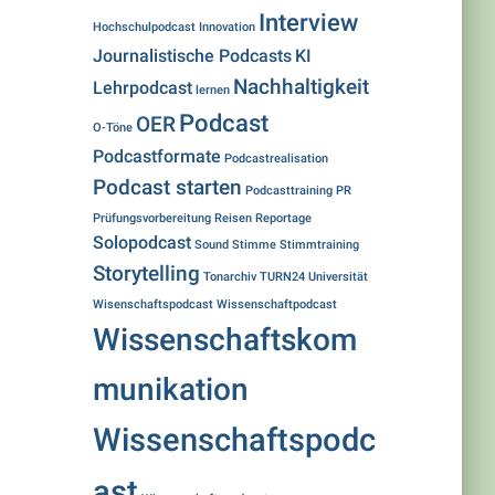
Interview
Hochschulpodcast
Innovation
Journalistische Podcasts
KI
Nachhaltigkeit
Lehrpodcast
lernen
Podcast
OER
O-Töne
Podcastformate
Podcastrealisation
Podcast starten
Podcasttraining
PR
Prüfungsvorbereitung
Reisen
Reportage
Solopodcast
Sound
Stimme
Stimmtraining
Storytelling
Tonarchiv
TURN24
Universität
Wisenschaftspodcast
Wissenschaftpodcast
Wissenschaftskom
munikation
Wissenschaftspodc
ast