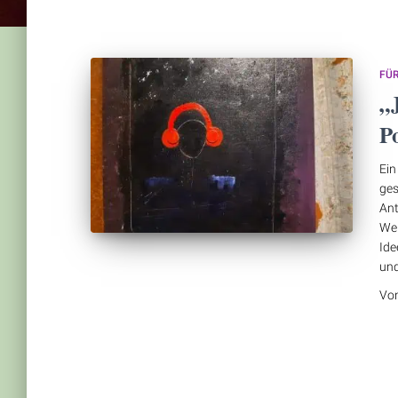
FÜ
„J
P
Ein
ges
Ant
Wer
Ide
un
Vo