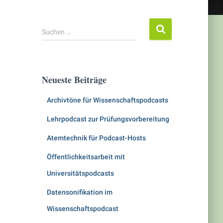
S
Suchen …
u
c
h
e
Neueste Beiträge
n
n
Archivtöne für Wissenschaftspodcasts
a
c
Lehrpodcast zur Prüfungsvorbereitung
h
:
Atemtechnik für Podcast-Hosts
Öffentlichkeitsarbeit mit
Universitätspodcasts
Datensonifikation im
Wissenschaftspodcast