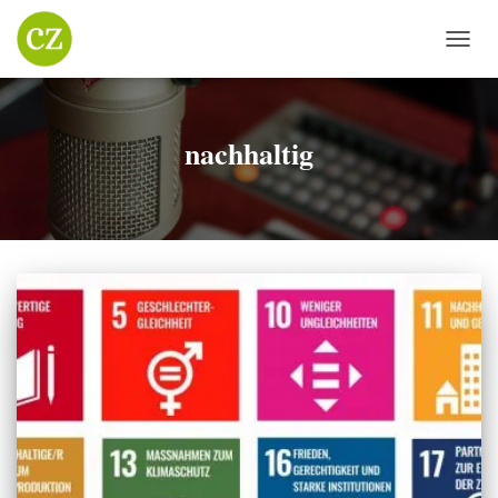
NAVIG
UMSC
nachhaltig