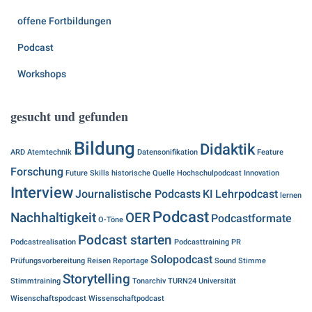
offene Fortbildungen
Podcast
Workshops
gesucht und gefunden
Bildung
Didaktik
ARD
Atemtechnik
Datensonifikation
Feature
Forschung
Future Skills
historische Quelle
Hochschulpodcast
Innovation
Interview
Journalistische Podcasts
KI
Lehrpodcast
lernen
Podcast
Nachhaltigkeit
OER
Podcastformate
O-Töne
Podcast starten
Podcastrealisation
Podcasttraining
PR
Solopodcast
Prüfungsvorbereitung
Reisen
Reportage
Sound
Stimme
Storytelling
Stimmtraining
Tonarchiv
TURN24
Universität
Wisenschaftspodcast
Wissenschaftpodcast