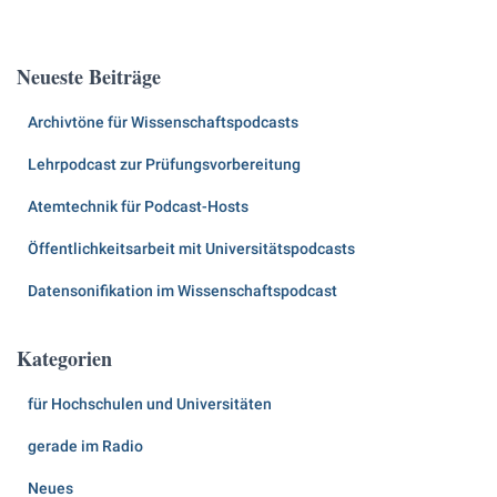
c
h
e
Neueste Beiträge
n
n
Archivtöne für Wissenschaftspodcasts
a
c
Lehrpodcast zur Prüfungsvorbereitung
h
:
Atemtechnik für Podcast-Hosts
Öffentlichkeitsarbeit mit Universitätspodcasts
Datensonifikation im Wissenschaftspodcast
Kategorien
für Hochschulen und Universitäten
gerade im Radio
Neues