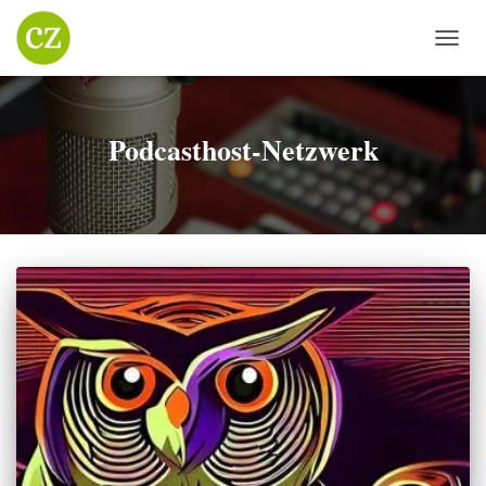
NAVIG
UMSC
Podcasthost-Netzwerk