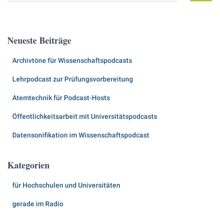
c
h
e
Neueste Beiträge
n
n
Archivtöne für Wissenschaftspodcasts
a
c
Lehrpodcast zur Prüfungsvorbereitung
h
:
Atemtechnik für Podcast-Hosts
Öffentlichkeitsarbeit mit Universitätspodcasts
Datensonifikation im Wissenschaftspodcast
Kategorien
für Hochschulen und Universitäten
gerade im Radio