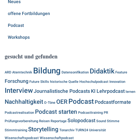
Neues
offene Fortbildungen
Podcast
Workshops
gesucht und gefunden
Bildung
Didaktik
ARD
Atemtechnik
Datensonifikation
Feature
Forschung
Future Skills
historische Quelle
Hochschulpodcast
Innovation
Interview
Journalistische Podcasts
KI
Lehrpodcast
lernen
Podcast
Nachhaltigkeit
OER
Podcastformate
O-Töne
Podcast starten
Podcastrealisation
Podcasttraining
PR
Solopodcast
Prüfungsvorbereitung
Reisen
Reportage
Sound
Stimme
Storytelling
Stimmtraining
Tonarchiv
TURN24
Universität
Wisenschaftspodcast
Wissenschaftpodcast