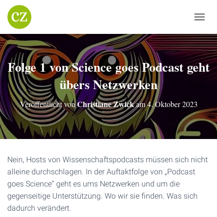
N
A
V
I
Folge 1 von Science goes Podcast geht
G
A
übers Netzwerken
T
I
O
Christiane Zwick
Veröffentlicht von
am
4. Oktober 2023
N
U
M
S
C
H
Nein, Hosts von Wissenschaftspodcasts müssen sich nicht
A
alleine durchschlagen. In der Auftaktfolge von „Podcast
L
T
goes Science“ geht es ums Netzwerken und um die
E
gegenseitige Unterstützung. Wo wir sie finden. Was sich
N
dadurch verändert.