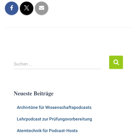
S
Suchen …
u
c
h
e
Neueste Beiträge
n
n
Archivtöne für Wissenschaftspodcasts
a
c
Lehrpodcast zur Prüfungsvorbereitung
h
:
Atemtechnik für Podcast-Hosts