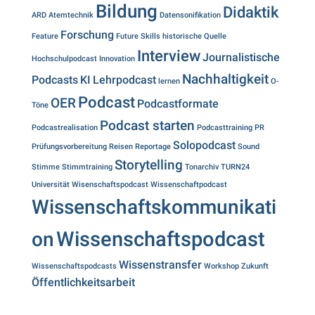
Bildung
Didaktik
ARD
Atemtechnik
Datensonifikation
Forschung
Feature
Future Skills
historische Quelle
Interview
Journalistische
Hochschulpodcast
Innovation
Nachhaltigkeit
Podcasts
KI
Lehrpodcast
lernen
O-
Podcast
OER
Podcastformate
Töne
Podcast starten
Podcastrealisation
Podcasttraining
PR
Solopodcast
Prüfungsvorbereitung
Reisen
Reportage
Sound
Storytelling
Stimme
Stimmtraining
Tonarchiv
TURN24
Universität
Wisenschaftspodcast
Wissenschaftpodcast
Wissenschaftskommunikati
Wissenschaftspodcast
on
Wissenstransfer
Wissenschaftspodcasts
Workshop
Zukunft
Öffentlichkeitsarbeit