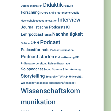
Didaktik
Datensonifikation
Feature
Forschung
Future Skills
historische Quelle
Interview
Hochschulpodcast
Innovation
Journalistische Podcasts
KI
Nachhaltigkeit
Lehrpodcast
lernen
Podcast
OER
O-Töne
Podcastformate
Podcastrealisation
Podcast starten
Podcasttraining
PR
Prüfungsvorbereitung
Reisen
Reportage
Solopodcast
Sound
Stimme
Stimmtraining
Storytelling
Tonarchiv
TURN24
Universität
Wisenschaftspodcast
Wissenschaftpodcast
Wissenschaftskom
munikation