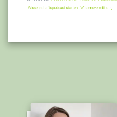
Wissenschaftspodcast starten
Wissensvermittlung