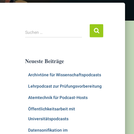
S
Suchen …
u
c
h
e
Neueste Beiträge
n
n
Archivtöne für Wissenschaftspodcasts
a
c
Lehrpodcast zur Prüfungsvorbereitung
h
:
Atemtechnik für Podcast-Hosts
Öffentlichkeitsarbeit mit
Universitätspodcasts
Datensonifikation im